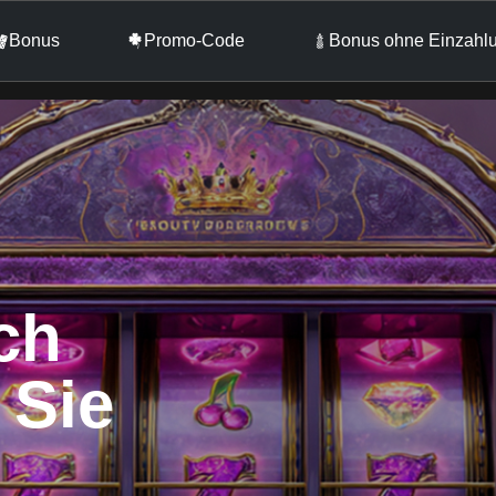
Bonus
Promo-Code
Bonus ohne Einzahl
ch
 Sie