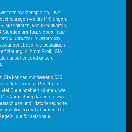
 zwischen Walzenspielen, Live-
eschleunigen wir die Prüfungen,
 akzeptieren, wie Kreditkarten,
4 Stunden am Tag, sieben Tage
rten. Benutzer in Österreich
assungen, bevor sie bestätigen.
ifizierung in Ihrem Profil. Sie
raten ansehen, und unsere
.
os. Sie können mindestens €20
e verfolgen diese Regeln in
e viel Sie einzahlen können, wie
g: Die Anmeldung dauert nur zwei
tausschluss und Historienexporte
uro hinzufügen und abheben. Die
Regeln, die für saisonale