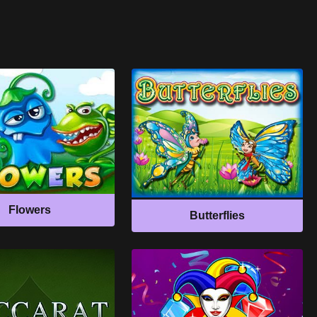
Flowers
Butterflies