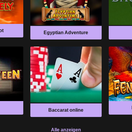
a
ot
Egyptian Adventure
Baccarat online
Alle anzeigen