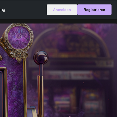
ung
Anmelden
Registrieren