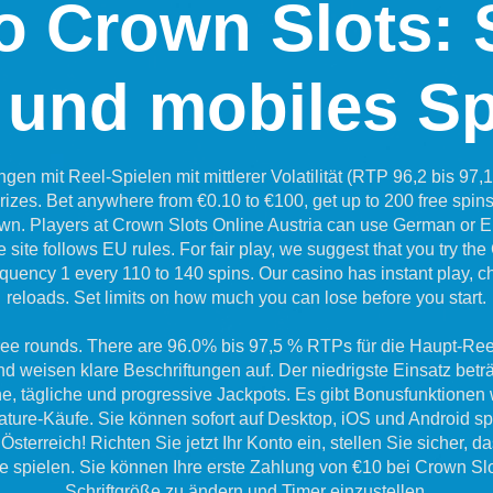
o Crown Slots: S
 und mobiles Sp
gen mit Reel-Spielen mit mittlerer Volatilität (RTP 96,2 bis 97,1
prizes. Bet anywhere from €0.10 to €100, get up to 200 free spin
wn. Players at Crown Slots Online Austria can use German or En
site follows EU rules. For fair play, we suggest that you try t
quency 1 every 110 to 140 spins. Our casino has instant play, c
reloads. Set limits on how much you can lose before you start.
ree rounds. There are 96.0% bis 97,5 % RTPs für die Haupt-Reel-
und weisen klare Beschriftungen auf. Der niedrigste Einsatz bet
e, tägliche und progressive Jackpots. Es gibt Bonusfunktionen w
ture-Käufe. Sie können sofort auf Desktop, iOS und Android s
Österreich! Richten Sie jetzt Ihr Konto ein, stellen Sie sicher, da
ie spielen. Sie können Ihre erste Zahlung von €10 bei Crown Slot
Schriftgröße zu ändern und Timer einzustellen.