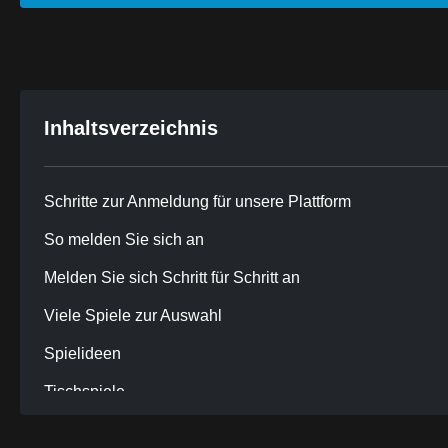
Inhaltsverzeichnis
Schritte zur Anmeldung für unsere Plattform
So melden Sie sich an
Melden Sie sich Schritt für Schritt an
Viele Spiele zur Auswahl
Spielideen
Tischspiele
Live-Händler